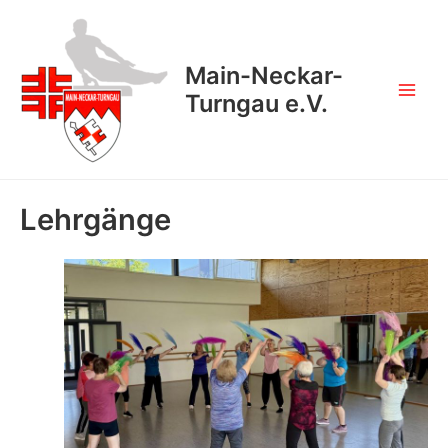
Zum
Inhalt
springen
Main-Neckar-
Turngau e.V.
Main
Men
Lehrgänge