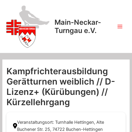
Zum
Inhalt
springen
Main-Neckar-
Turngau e.V.
Main
Men
Kampfrichterausbildung
Gerätturnen weiblich // D-
Lizenz+ (Kürübungen) //
Kürzellehrgang
Veranstaltungsort: Turnhalle Hettingen, Alte
Buchener Str. 25, 74722 Buchen-Hettingen