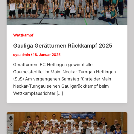
Wettkampf
Gauliga Gerätturnen Rückkampf 2025
sysadmin
/
18. Januar 2025
Gerätturnen: FC Hettingen gewinnt alle
Gaumeistertitel im Main-Neckar-Turngau Hettingen.
(SuS) Am vergangenen Samstag führte der Main-
Neckar-Turngau seinen Gauligarückkampf beim
Wettkampfausrichter […]